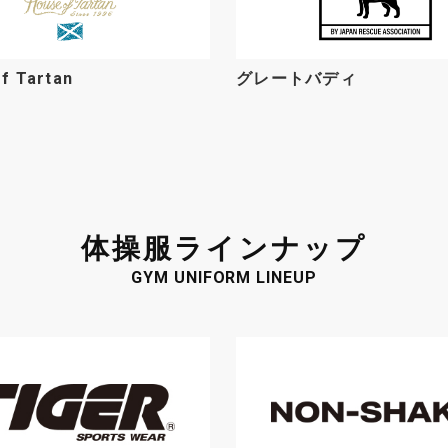
f Tartan
グレートバディ
人のお客様
会社案内
品ラインナップ
会社概要
各
ョップリスト
社訓
瀧
くあるご質問
環境活動
SDGsへの取り組み
体操服ラインナップ
100年の歩み
GYM UNIFORM LINEUP
フェーズフリー
企業行動実施宣言
カスタマーハラスメント基本方針