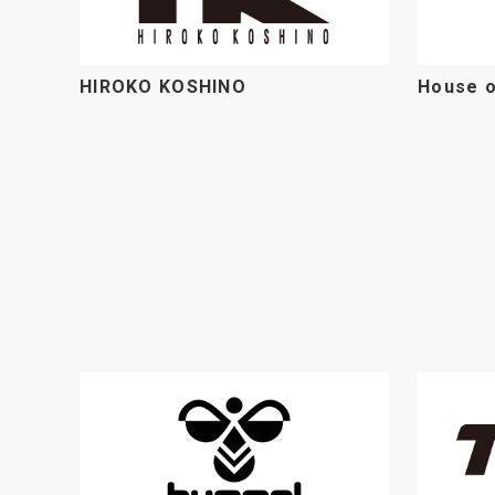
HIROKO KOSHINO
House o
学校関係者様
個
瀧本が選ばれる理由
商
制服のモデルチェンジについて
シ
商品ラインナップ
よ
制服採用実績
ショールーム
セミナー
WEB展示会
校内展示会
今すぐ活用できるセミナー動画
よくあるご質問