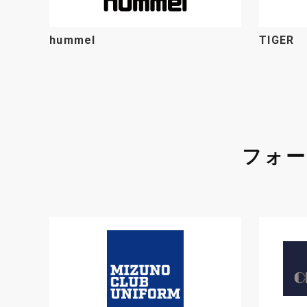
hummel
TIGER
フォ