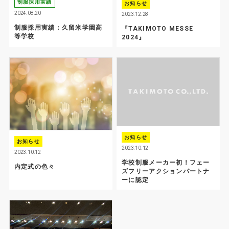
制服採用実績
お知らせ
2024.08.20
2023.12.28
制服採用実績：久留米学園高
『TAKIMOTO MESSE
等学校
2024』
お知らせ
お知らせ
2023.10.12
2023.10.12
学校制服メーカー初！フェー
内定式の色々
ズフリーアクションパートナ
ーに認定