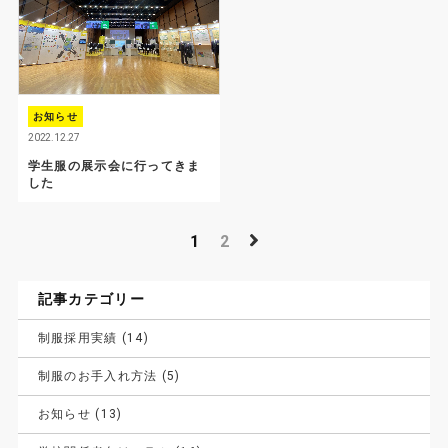
お知らせ
2022.12.27
学生服の展示会に行ってきま
した
投
1
2
稿
の
記事カテゴリー
ペ
制服採用実績 (14)
ー
制服のお手入れ方法 (5)
ジ
お知らせ (13)
送