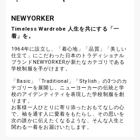
お問い合わせ
NEWYORKER
Timeless Wardrobe 人生を共にする「一
着」を。
サイトマップ
プライバシーポリシー
サイトポリシー
1964年に設立し、「着心地」「品質」「美しい
仕立て」にこだわった日本のトラディショナル
ブランドNEWYORKERが新たなカテゴリである
学校制服を手がけます。
「Basic」「Traditional」「Stylish」の3つのカ
テゴリーを展開し、ニューヨーカーの伝統と学
校のアイデンティティを表現した学校制服を創
ります。
お客様一人ひとりに寄り添ったおもてなしの心
で、袖を通す人に愛着をもたらし、その思いを
次の誰かに伝えたくなるような、そんな人生と
関わる一着をお届けいたします。