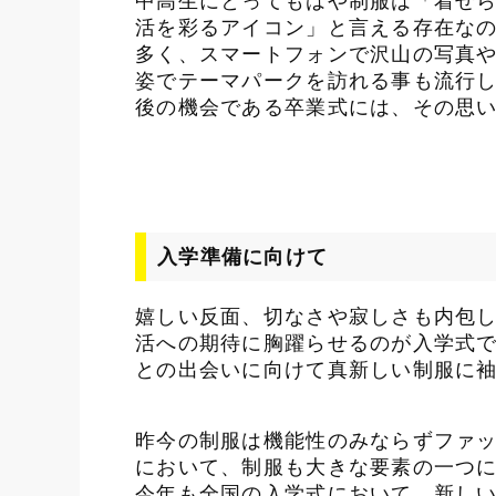
中高生にとってもはや制服は「着せ
活を彩るアイコン」と言える存在な
多く、スマートフォンで沢山の写真
姿でテーマパークを訪れる事も流行
後の機会である卒業式には、その思
入学準備に向けて
学校関係者様
個
嬉しい反面、切なさや寂しさも内包
活への期待に胸躍らせるのが入学式
瀧本が選ばれる理由
商
との出会いに向けて真新しい制服に
制服のモデルチェンジについて
シ
商品ラインナップ
よ
昨今の制服は機能性のみならずファ
制服採用実績
において、制服も大きな要素の一つ
ショールーム
今年も全国の入学式において、新し