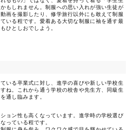
られるもの」ではなく、愛着を持って着る「学生生
のかもしれません。制服への思い入れが強い生徒が
や動画を撮影したり、修学旅行以外にも敢えて制服
している程です。愛着ある大切な制服に袖を通す最
いもひとしおでしよう。
人のお客様
会社案内
している卒業式に対し、進学の喜びや新しい学校生
ですね。これから通う学校の校舎や先生方、同級生
品ラインナップ
会社概要
各
袖を通し臨みます。
ョップリスト
社訓
瀧
くあるご質問
環境活動
ッション性も高くなっています。進学時の学校選び
SDGsへの取り組み
になっている程です。
100年の歩み
い制服に身を包み、ワクワク感で目を輝かせている