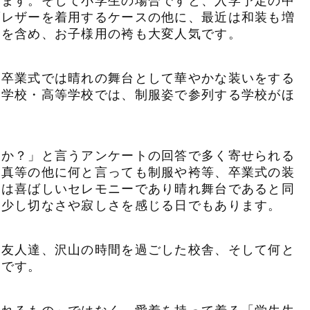
れます。そして小学生の場合ですと、入学予定の中
ブレザーを着用するケースの他に、最近は和装も増
等を含め、お子様用の袴も大変人気です。
の卒業式では晴れの舞台として華やかな装いをする
中学校・高等学校では、制服姿で参列する学校がほ
すか？」と言うアンケートの回答で多く寄せられる
写真等の他に何と言っても制服や袴等、卒業式の装
式は喜ばしいセレモニーであり晴れ舞台であると同
、少し切なさや寂しさを感じる日でもあります。
だ友人達、沢山の時間を過ごした校舎、そして何と
れです。