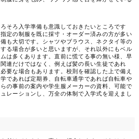
フェーズフリー
企業行動実施宣言
カスタマーハラスメント基本方針
そろそろ入学準備も意識しておきたいところです
校指定の制服を既に採寸・オーダー済みの方が多い
準備も大切です。シャツやブラウス、ネクタイ等の
意する場合が多いと思いますが、それ以外にもベル
テムは多くあります。直前に慌てる事の無い様、早
服関連だけではなく、例えば髪の長い生徒であれ
が必要な場合もあります。校則を確認した上で備え
オンラインショップ
お問い合わせ
通学であれば定期券、自転車通学であれば自転車や
からの事前の案内や学生服メーカーの資料、可能で
ミュレーションし、万全の体制で入学式を迎えまし
サイトマップ
プライバシーポリシー
サイトポリシー