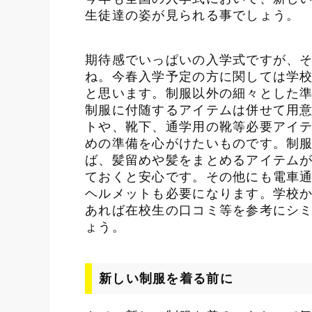
セミナー
生徒達の姿が見られる事でしょう。
WEB展示会
校内展示会
期待感でいっぱいの入学式ですが、
今すぐ活用できるセミナー動画
ね。今春入学予定の方に関しては学
よくあるご質問
と思います。制服以外の細々とした
制服に付随するアイテムは併せて用
トや、靴下、通学用の靴等必要アイ
めの準備を心がけたいものです。制
ば、髪留めや髪をまとめるアイテム
ておくと安心です。その他にも電車
ヘルメットも必要になります。学校
あれば在校生の口コミ等を参考にシ
ょう。
新しい制服を着る前に