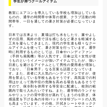
学生が持つクールアイテム
教室にエアコンを導入している学校も増加はしている
ものの、通学の時間帯や体育の授業、クラブ活動の時
間帯等、一日を通しての暑さ対策が必要になっていま
す。
日本では古来より、夏場は打ち水をしたり、簾やよし
ずの活用、風鈴の音で涼を感じるなど暑さを軽減する
工夫を凝らしてきました。現代の学生達も様々なクー
ルアイテムを使って、暑さ対策を行っています。通学
時に利用するものとしては、日傘やハンディファン
（手持ち扇風機）等が人気です。日傘は元々女性が使
うものというイメージが強いアイテムでしたが、強い
日差しを避けるアイテムとして男性の愛用者が増加し
ており、「日傘男子」なる言葉も話題となっていま
す。また、若者に大人気のハンディファンですが、使
用を禁止している学校もあるそうです。高気温での利
用はかえって熱中症の危険を高める場合もあるそうで
すので、保冷剤を併用する等安全に配慮し、校則の範
囲内で取り入れたいですね。また、通学時のランドセ
ルやリュックの背中部分が蒸れてしまうのを防ぎ、体
感温度を下げる為の冷却パッドや冷却プレートの人気
も高まっています。その他、汗拭きシートやネックク