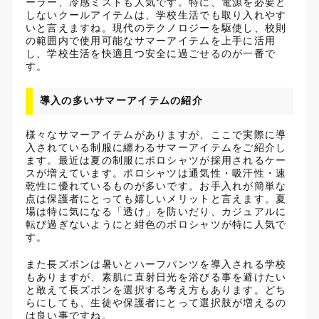
ーラー、冷感ミストも人気です。特に、電源を必要と
しないクールアイテムは、学校生活でも取り入れやす
いと言えますね。現代のテクノロジーを駆使し、校則
の範囲内で使用可能なサマーアイテムを上手に活用
し、学校生活を快適且つ安全に過ごせるのが一番で
す。
導入の多いサマーアイテムの紹介
様々なサマーアイテムがありますが、ここで実際に導
入されている制服に纏わるサマーアイテムをご紹介し
ます。最近は夏の制服にポロシャツが採用されるケー
スが増えています。ポロシャツは通気性・吸汗性・速
乾性に優れているものが多いです。お手入れが簡単な
点は保護者にとっても嬉しいメリットと言えます。夏
場は特に気になる「透け」を防いだり、カジュアルに
転び過ぎないようにと紺色のポロシャツが特に人気で
す。
また長ズボンは暑いとハーフパンツを導入される学校
もありますが、素肌に直射日光を浴びる事を避けたい
と敢えて長ズボンを選択する考え方もあります。どち
らにしても、生徒や保護者にとって選択肢が増えるの
は良い事ですね。