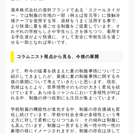
瀧本株式会社の基幹ブランドである「スクールタイガ
ー」では制服の生地の一部（例えば首元等）に接触冷
感テープを使用する等、資材をうまく活用する事で、
より快適に夏を過ごせる制服をご提案しています。そ
れぞれの学校らしさや学生らしさを保ちつつ、着用す
る学生達がより快適に、そして安全に学校生活を過ご
せる一助となれば幸いです。
コラムニスト視点から見る、今後の展開
さて、昨今の猛暑を踏まえた夏の制服事情についてご
紹介してきましたが、最後に夏の制服事情に関する今
後の展開について考えていきたいと思います。現在、
気候はもとより、世界情勢そのものが大きく変化を続
けています。あらゆるジャンルにおいて多様性が叫ば
れる中、制服の持つ役割にも注目が集まっています。
学校制服の機能性が進化する中、制服の存在価値も変
化し続けています。学校や社会全体が多様性という考
え方に対して柔軟になりつつあり、その傾向は制服に
も及んでいます。制服は一見すると画一性や均一性の
象徴の様にイメージされますが、制服の存在は決して