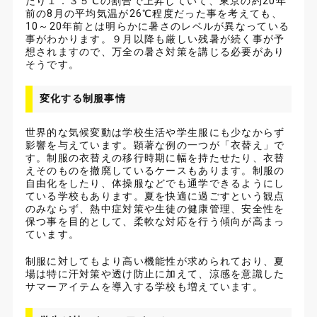
たり１．３５℃の割合で上昇していて、東京の約20年
前の8月の平均気温が26℃程度だった事を考えても、
10～20年前とは明らかに暑さのレベルが異なっている
事がわかります。９月以降も厳しい残暑が続く事が予
想されますので、万全の暑さ対策を講じる必要があり
そうです。
変化する制服事情
世界的な気候変動は学校生活や学生服にも少なからず
影響を与えています。顕著な例の一つが「衣替え」で
す。制服の衣替えの移行時期に幅を持たせたり、衣替
えそのものを撤廃しているケースもあります。制服の
自由化をしたり、体操服などでも通学できるようにし
ている学校もあります。夏を快適に過ごすという観点
のみならず、熱中症対策や生徒の健康管理、安全性を
保つ事を目的として、柔軟な対応を行う傾向が高まっ
ています。
制服に対してもより高い機能性が求められており、夏
場は特に汗対策や透け防止に加えて、涼感を意識した
サマーアイテムを導入する学校も増えています。